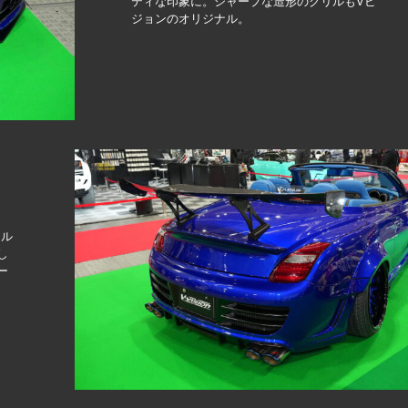
ティな印象に。シャープな造形のグリルもVビ
ジョンのオリジナル。
ール
し
ー